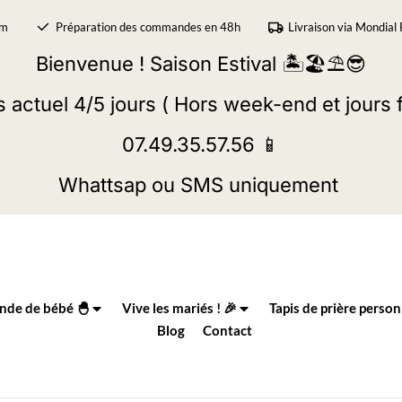
om
Préparation des commandes en 48h
Livraison via Mondial 
Bienvenue ! Saison Estival
🏝
🏖
⛱
😎
s actuel 4/5 jours ( Hors week-end et jours f
07.49.35.57.56
📱
Whattsap ou SMS uniquement
nde de bébé 🐣
Vive les mariés ! 🎉
Tapis de prière person
Blog
Contact