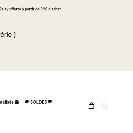
Relay offerte à partir de 99€ d'achat
érie )
nalisés 🕋
💸 SOLDES 💸